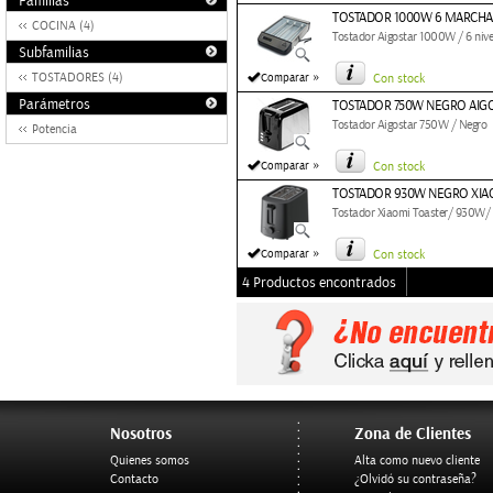
Familias
TOSTADOR 1000W 6 MARCHA
COCINA (4)
Tostador Aigostar 1000W / 6 nive
Subfamilias
»
TOSTADORES (4)
Comparar
Con stock
Parámetros
TOSTADOR 750W NEGRO AIG
Tostador Aigostar 750W / Negro
Potencia
»
Comparar
Con stock
TOSTADOR 930W NEGRO XIA
Tostador Xiaomi Toaster/ 930W/
»
Comparar
Con stock
4 Productos encontrados
Nosotros
Zona de Clientes
Quienes somos
Alta como nuevo cliente
Contacto
¿Olvidó su contraseña?