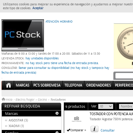
Utilizamos cookies para mejorar su experiencia de navegación y ayudarnos a mejorar nuestro
este tipo de cookies.
Aceptar
ATENCIÓN HORARIO
Mañanas de 9:00 a 13:00 y tardes de 17:00 a 20:00.
Sábados de 11 a 13:30
LEYENDA:
STOCK:
hay unidades disponibles
PROXIMAMENTE
: no hay stock pero tiene una fecha de entrada prevista.
CONSULTAR
: llamar para consultar su disponibilidad (no hay stock y tampoco hay
fecha de entrada prevista)
.
MARCAS
PC'S SOBREMESA
TELEFONIA
ORDENADORES
PERIFERIC
Tostadores
Inicio
>
Electro/hogar
»
Cocina
»
REFINAR BÚSQUEDA
Ver:
4 productos
Marcas
TOSTADOR CON POTENCIA AJ
Tostador Aigostar 750W potencia 
AIGOSTAR (3)
XIAOMI (1)
»
Comparar
Consultar