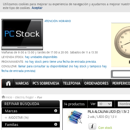
Utilizamos cookies para mejorar su experiencia de navegación y ayudarnos a mejorar nuestro
este tipo de cookies.
Aceptar
ATENCIÓN HORARIO
Mañanas de 9:00 a 13:00 y tardes de 17:00 a 20:00.
Sábados de 11 a 13:30
LEYENDA:
STOCK:
hay unidades disponibles
PROXIMAMENTE
: no hay stock pero tiene una fecha de entrada prevista.
CONSULTAR
: llamar para consultar su disponibilidad (no hay stock y tampoco hay
fecha de entrada prevista)
.
MARCAS
PC'S SOBREMESA
TELEFONIA
ORDENADORES
PERIFERIC
Pae
Inicio
>
Electro/hogar
»
REFINAR BÚSQUEDA
Ver:
14 productos
Marcas
PILA ALCALINA LR20 (D) 1.5V 
2 uds./ LR20 (D)/ 1,5 V
AIGOSTAR (14)
Familias
Con stock