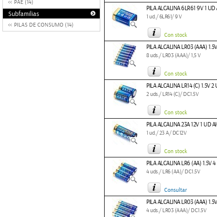
PAE (14)
PILA ALCALINA 6LR61 9V 1 UD
Subfamilias
1 ud./ 6LR61/ 9 V
PILAS DE CONSUMO (14)
Con stock
PILA ALCALINA LR03 (AAA) 1.5
8 uds./ LR03 (AAA)/ 1,5 V
Con stock
PILA ALCALINA LR14 (C) 1.5V 
2 uds./ LR14 (C)/ DC1.5V
Con stock
PILA ALCALINA 23A 12V 1 UD 
1 ud./ 23 A/ DC12V
Con stock
PILA ALCALINA LR6 (AA) 1.5V 
4 uds./ LR6 (AA)/ DC1.5V
Consultar
PILA ALCALINA LR03 (AAA) 1.5
4 uds./ LR03 (AAA)/ DC1.5V