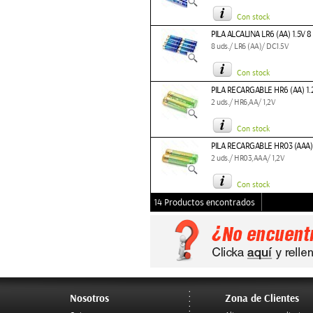
Con stock
PILA ALCALINA LR6 (AA) 1.5V 
8 uds./ LR6 (AA)/ DC1.5V
Con stock
PILA RECARGABLE HR6 (AA) 1.
2 uds./ HR6,AA/ 1,2V
Con stock
PILA RECARGABLE HR03 (AAA) 
2 uds./ HR03,AAA/ 1,2V
Con stock
14 Productos encontrados
Nosotros
Zona de Clientes