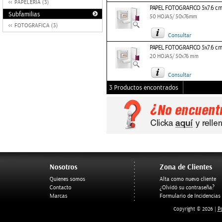
PAPELERIA (3)
PAPEL FOTOGRAFICO 5x7.6 cm
Subfamilias
50 HOJAS/ 50x76mm
FOTOGRAFICA (3)
Consultar
PAPEL FOTOGRAFICO 5x7.6 cm
20 HOJAS/ 50x76 mm
Consultar
3 Productos encontrados
Nosotros
Zona de Clientes
Quienes somos
Alta como nuevo cliente
Contacto
¿Olvidó su contraseña?
Marcas
Formulario de Incidencias
Po
Copyright © 2026 |