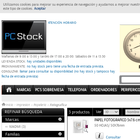
Utilizamos cookies para mejorar su experiencia de navegación y ayudarnos a mejorar nuestro
este tipo de cookies.
Aceptar
ATENCIÓN HORARIO
Mañanas de 9:00 a 13:00 y tardes de 17:00 a 20:00.
Sábados de 11 a 13:30
LEYENDA:
STOCK:
hay unidades disponibles
PROXIMAMENTE
: no hay stock pero tiene una fecha de entrada prevista.
CONSULTAR
: llamar para consultar su disponibilidad (no hay stock y tampoco hay
fecha de entrada prevista)
.
MARCAS
PC'S SOBREMESA
TELEFONIA
ORDENADORES
PERIFERIC
Fotografica
Inicio
>
Impresion
»
Papeleria
»
REFINAR BÚSQUEDA
Ver:
3 productos
Marcas
PAPEL FOTOGRAFICO 5x7.6 cm
50 HOJAS/ 50X76mm
XIAOMI (3)
Familias
Consultar