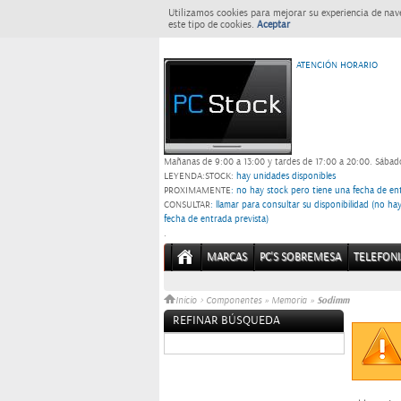
Utilizamos cookies para mejorar su experiencia de nav
este tipo de cookies.
Aceptar
ATENCIÓN HORARIO
Mañanas de 9:00 a 13:00 y tardes de 17:00 a 20:00.
Sábado
LEYENDA:
STOCK:
hay unidades disponibles
PROXIMAMENTE
: no hay stock pero tiene una fecha de ent
CONSULTAR
: llamar para consultar su disponibilidad (no h
fecha de entrada prevista)
.
MARCAS
PC'S SOBREMESA
TELEFONI
Sodimm
Inicio
>
Componentes
»
Memoria
»
REFINAR BÚSQUEDA
Sin datos