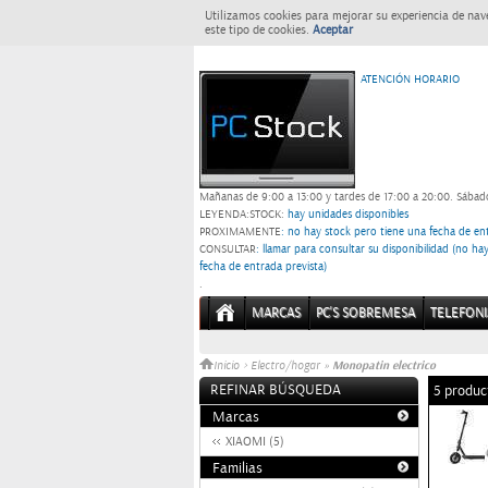
Utilizamos cookies para mejorar su experiencia de nav
este tipo de cookies.
Aceptar
ATENCIÓN HORARIO
Mañanas de 9:00 a 13:00 y tardes de 17:00 a 20:00.
Sábado
LEYENDA:
STOCK:
hay unidades disponibles
PROXIMAMENTE
: no hay stock pero tiene una fecha de ent
CONSULTAR
: llamar para consultar su disponibilidad (no h
fecha de entrada prevista)
.
MARCAS
PC'S SOBREMESA
TELEFONI
Monopatin electrico
Inicio
>
Electro/hogar
»
REFINAR BÚSQUEDA
5 produc
Marcas
XIAOMI (5)
Familias