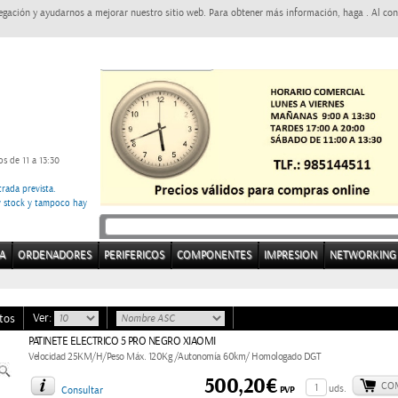
egación y ayudarnos a mejorar nuestro sitio web. Para obtener más información, haga . Al con
s de 11 a 13:30
rada prevista.
ay stock y tampoco hay
A
ORDENADORES
PERIFERICOS
COMPONENTES
IMPRESION
NETWORKING
Ver:
tos
PATINETE ELECTRICO 5 PRO NEGRO XIAOMI
Velocidad 25KM/H/Peso Máx. 120Kg /Autonomía 60km/ Homologado DGT
500,20€
CO
uds.
PVP
Consultar