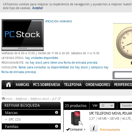
Utilizamos cookies para mejorar su experiencia de navegación y ayudarnos a mejorar nuestro
este tipo de cookies.
Aceptar
ATENCIÓN HORARIO
Mañanas de 9:00 a 13:00 y tardes de 17:00 a 20:00.
Sábados de 11 a 13:30
LEYENDA:
STOCK:
hay unidades disponibles
PROXIMAMENTE
: no hay stock pero tiene una fecha de entrada prevista.
CONSULTAR
: llamar para consultar su disponibilidad (no hay stock y tampoco hay
fecha de entrada prevista)
.
MARCAS
PC'S SOBREMESA
TELEFONIA
ORDENADORES
PERIFERIC
2.1"-3"
Inicio
>
Telefonia
»
Telefono movil
»
REFINAR BÚSQUEDA
Ver:
23 productos
Marcas
SPC TELEFONO MOVIL POLAR
2,31" / 48 MB + 128 MB / 4G LTE 
SPC (23)
Familias
»
Comparar
Próximamente