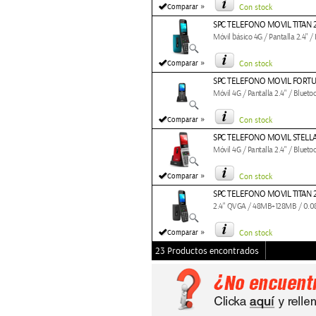
»
Comparar
Con stock
SPC TELEFONO MOVIL TITAN 
Móvil básico 4G / Pantalla 2.4" 
»
Comparar
Con stock
SPC TELEFONO MOVIL FORTU
Móvil 4G / Pantalla 2.4" / Blueto
»
Comparar
Con stock
SPC TELEFONO MOVIL STELLA
Móvil 4G / Pantalla 2.4" / Bluet
»
Comparar
Con stock
SPC TELEFONO MOVIL TITAN 
2.4" QVGA / 48MB+128MB / 0.08
»
Comparar
Con stock
23 Productos encontrados