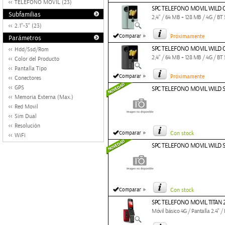
TELEFONO MOVIL (23)
SPC TELEFONO MOVIL WILD 
Subfamilias
2,4" / 64 MB + 128 MB / 4G / B
2.1"-3" (23)
»
Comparar
Próximamente
Parámetros
SPC TELEFONO MOVIL WILD
Hdd/Ssd/Rom
2,4" / 64 MB + 128 MB / 4G / B
Color del Producto
Pantalla Tipo
»
Comparar
Próximamente
Conectores
GPS
SPC TELEFONO MOVIL WILD 
Memoria Externa (Max.)
Red Movil
Sim Dual
Resolución
»
Comparar
Con stock
WiFi
SPC TELEFONO MOVIL WILD 
»
Comparar
Con stock
SPC TELEFONO MOVIL TITAN 
Móvil básico 4G / Pantalla 2.4" 