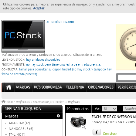
Utilizamos cookies para mejorar su experiencia de navegación y ayudarnos a mejorar nuestro
este tipo de cookies.
Aceptar
ATENCIÓN HORARIO
Mañanas de 9:00 a 13:00 y tardes de 17:00 a 20:00.
Sábados de 11 a 13:30
LEYENDA:
STOCK:
hay unidades disponibles
PROXIMAMENTE
: no hay stock pero tiene una fecha de entrada prevista.
CONSULTAR
: llamar para consultar su disponibilidad (no hay stock y tampoco hay
fecha de entrada prevista)
.
MARCAS
PC'S SOBREMESA
TELEFONIA
ORDENADORES
PERIFERIC
Regletas
Inicio
>
Perifericos
»
Sistemas de proteccion
»
REFINAR BÚSQUEDA
Ver:
19 productos
Marcas
ENCHUFE DE CONVERSION ALE
3 VIAS/ 16A/ IP20/ MAX.3680W
AIGOSTAR (12)
NANOCABLE (6)
Con stock
TP-LINK (1)