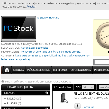
Utilizamos cookies para mejorar su experiencia de navegación y ayudarnos a mejorar nuestro
este tipo de cookies.
Aceptar
ATENCIÓN HORARIO
Mañanas de 9:00 a 13:00 y tardes de 17:00 a 20:00.
Sábados de 11 a 13:30
LEYENDA:
STOCK:
hay unidades disponibles
PROXIMAMENTE
: no hay stock pero tiene una fecha de entrada prevista.
CONSULTAR
: llamar para consultar su disponibilidad (no hay stock y tampoco hay
fecha de entrada prevista)
.
MARCAS
PC'S SOBREMESA
TELEFONIA
ORDENADORES
PERIFERIC
S.a.i. > 2000 va
Inicio
>
Perifericos
»
Sistemas de proteccion
»
REFINAR BÚSQUEDA
Ver:
27 productos
Marcas
RIELLO S.A.I. SENTINEL DUAL
1000 - 3000 VA / 1000 W / 220 
RIELLO (24)
PHASAK (3)
Consultar