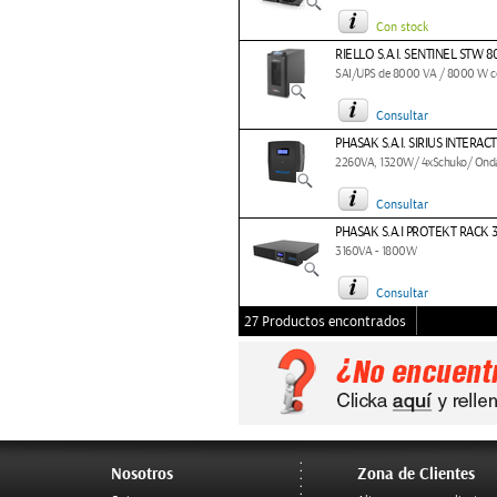
Con stock
RIELLO S.A.I. SENTINEL STW 8
SAI/UPS de 8000 VA / 8000 W co
Consultar
PHASAK S.A.I. SIRIUS INTERAC
2260VA, 1320W/ 4xSchuko/ Onda
Consultar
PHASAK S.A.I PROTEKT RACK 
3160VA - 1800W
Consultar
27 Productos encontrados
Nosotros
Zona de Clientes