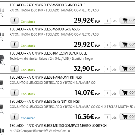
TECLADO + RATON WIRELESS W5000 BLANCO ASUS
RATON: HASTA 1600 PPP / TECLADO: TAMAÑO COMPLETO / USB
29,92€
CO
uds.
PVP
Con stock
TECLADO + RATON WIRELESS W5000 GRIS ASUS
RATON: HASTA 1600 PPP / TECLADO: TAMAÑO COMPLETO / USB
29,92€
CO
uds.
PVP
Con stock
TECLADO + RATON WIRELESS KM5221W BLACK DELL
Teclado + ratón inalámbricos / 2.4 GHz / USB / Español / Negro
32,90€
CO
uds.
PVP
Con stock
TECLADO + RATON WIRELESS HARMONY KIT NGS
CONJUNTO SILENCIOSO DE TECLADO Y RATÓN INALÁMBRICO
14,07€
CO
uds.
PVP
Con stock
TECLADO + RATON WIRELESS SERENITY KIT NGS
CONJUNTO SILENCIOSO DE TECLADO Y RATÓN INALÁMBRICO CON 12 TECLAS MULTIMEDI
16,36€
CO
uds.
PVP
Consultar
TECLADO + RATON WIRELESS MK250 COMPACT NEGRO LOGITECH
MK250 Compact Bluetooth® Wireless Combo