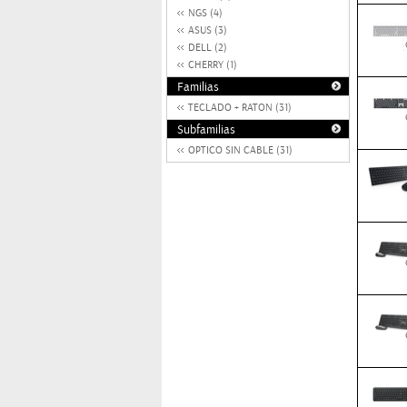
NGS (4)
ASUS (3)
DELL (2)
CHERRY (1)
Familias
TECLADO + RATON (31)
Subfamilias
OPTICO SIN CABLE (31)