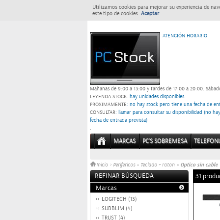
Utilizamos cookies para mejorar su experiencia de nav
este tipo de cookies.
Aceptar
ATENCIÓN HORARIO
Mañanas de 9:00 a 13:00 y tardes de 17:00 a 20:00.
Sábado
LEYENDA:
STOCK:
hay unidades disponibles
PROXIMAMENTE
: no hay stock pero tiene una fecha de ent
CONSULTAR
: llamar para consultar su disponibilidad (no h
fecha de entrada prevista)
.
MARCAS
PC'S SOBREMESA
TELEFONI
Optico sin cable
Inicio
>
Perifericos
»
Teclado + raton
»
REFINAR BÚSQUEDA
31 produ
Marcas
LOGITECH (13)
SUBBLIM (4)
TRUST (4)