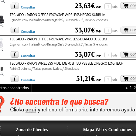
23,63€
CO
uds.
PVP
Consultar
TECLADO + RATON OFFICE PROWAVE WIRELESS NEGRO SUBBLIM
Ergonómicos\ Inalámbricos\Recargables\ Bluetooth 5.3\ Teclas Silenciosas.
33,07€
CO
uds.
PVP
Consultar
TECLADO + RATON OFFICE PROWAVE WIRELESS BLANCO SUBBLIM
Ergonómicos\ Inalámbricos\Recargables\ Bluetooth 5.3\ Teclas Silenciosas.
33,07€
CO
uds.
PVP
Consultar
TECLADO + RATON WIRELESS MULTIDISPOSITIVO PEBBLE 2 NEGRO LOGITECH
Ratón 3 botones/ Teclas personalizables/ Silenciosos
51,21€
CO
uds.
PVP
Consultar
«
1
2
ctos encontrados
Zona de Clientes
Mapa Web y Condiciones