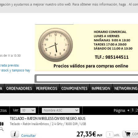
egación y ayudarnos a mejorar nuestro sitio web. Para obtener más información, haga . Al con
s de 11 a 13:30
rada prevista.
ay stock y tampoco hay
A
ORDENADORES
PERIFERICOS
COMPONENTES
IMPRESION
NETWORKING
Ver:
«
1
2
ctos
Página:
TECLADO + RATON WIRELESS CW100 NEGRO ASUS
Teclado + Ratón Inalámbricos / 2.4 GHz / 1600 DPI / USB
27,35€
CO
uds.
PVP
Consultar