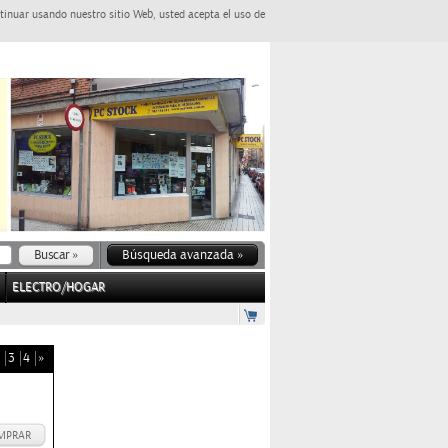
tinuar usando nuestro sitio Web, usted acepta el uso de
Búsqueda avanzada »
ELECTRO/HOGAR
3
4
»
MPRAR