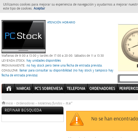
Utilizamos cookies para mejorar su experiencia de navegación y ayudarnos a mejorar nuestro
este tipo de cookies.
Aceptar
ATENCIÓN HORARIO
Mañanas de 9:00 a 13:00 y tardes de 17:00 a 20:00.
Sábados de 11 a 13:30
LEYENDA:
STOCK:
hay unidades disponibles
PROXIMAMENTE
: no hay stock pero tiene una fecha de entrada prevista.
CONSULTAR
: llamar para consultar su disponibilidad (no hay stock y tampoco hay
fecha de entrada prevista)
.
MARCAS
PC'S SOBREMESA
TELEFONIA
ORDENADORES
PERIFERIC
11.6"
Inicio
>
Ordenadores
»
Maletines/fundas
»
REFINAR BÚSQUEDA
Sin datos
No se han encontrado