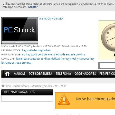
Utilizamos cookies para mejorar su experiencia de navegación y ayudarnos a mejorar nuestro
este tipo de cookies.
Aceptar
ATENCIÓN HORARIO
Mañanas de 9:00 a 13:00 y tardes de 17:00 a 20:00.
Sábados de 11 a 13:30
LEYENDA:
STOCK:
hay unidades disponibles
PROXIMAMENTE
: no hay stock pero tiene una fecha de entrada prevista.
CONSULTAR
: llamar para consultar su disponibilidad (no hay stock y tampoco hay
fecha de entrada prevista)
.
MARCAS
PC'S SOBREMESA
TELEFONIA
ORDENADORES
PERIFERIC
12" - 12.9"
Inicio
>
Ordenadores
»
Maletines/fundas
»
REFINAR BÚSQUEDA
Sin datos
No se han encontrado