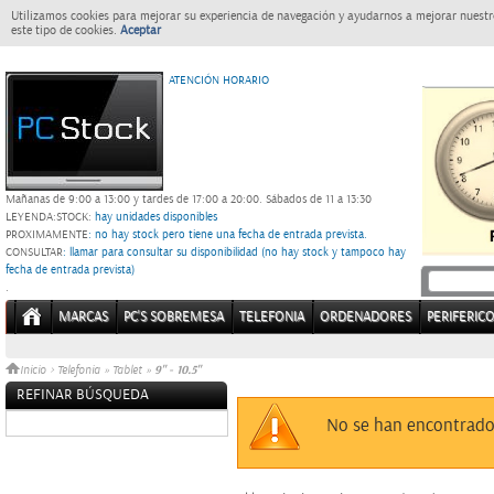
Utilizamos cookies para mejorar su experiencia de navegación y ayudarnos a mejorar nuestro
este tipo de cookies.
Aceptar
ATENCIÓN HORARIO
Mañanas de 9:00 a 13:00 y tardes de 17:00 a 20:00.
Sábados de 11 a 13:30
LEYENDA:
STOCK:
hay unidades disponibles
PROXIMAMENTE
: no hay stock pero tiene una fecha de entrada prevista.
CONSULTAR
: llamar para consultar su disponibilidad (no hay stock y tampoco hay
fecha de entrada prevista)
.
MARCAS
PC'S SOBREMESA
TELEFONIA
ORDENADORES
PERIFERIC
9" - 10.5"
Inicio
>
Telefonia
»
Tablet
»
REFINAR BÚSQUEDA
Sin datos
No se han encontrado