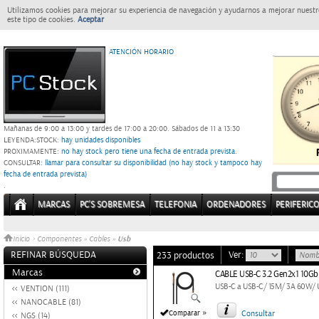
Utilizamos cookies para mejorar su experiencia de navegación y ayudarnos a mejorar nuestro
este tipo de cookies.
Aceptar
ATENCIÓN HORARIO
Mañanas de 9:00 a 13:00 y tardes de 17:00 a 20:00.
Sábados de 11 a 13:30
LEYENDA:
STOCK:
hay unidades disponibles
PROXIMAMENTE
: no hay stock pero tiene una fecha de entrada prevista.
CONSULTAR
: llamar para consultar su disponibilidad (no hay stock y tampoco hay
fecha de entrada prevista)
.
MARCAS
PC'S SOBREMESA
TELEFONIA
ORDENADORES
PERIFERIC
Usb
Inicio
>
Componentes
»
Cables
»
REFINAR BÚSQUEDA
Ver:
233 productos
Marcas
CABLE USB-C 3.2 Gen2x1 10
USB-C a USB-C/ 15M/ 3A 60W/
VENTION (111)
NANOCABLE (81)
»
Comparar
Consultar
NGS (14)