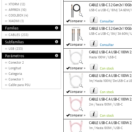
XTORM (12)
CABLE USB-C 3.2 Gen2x1 10
APPROX (10)
USB-C a USB-C/ 10M/ 3A 60W/
COOLBOX (4)
»
XIAOMI (1)
Comparar
Consultar
Familias
CABLE USB-C 3.2 Gen2x1 10
USB-C a USB-C/ 5M/ 3A 60W/ 
CABLES (233)
Subfamilias
»
Comparar
Consultar
USB (233)
CABLE USB-C A USB-C 100W 2
Parámetros
Hasta 100W / USB-C
Conector 2
»
Longitud
Comparar
Con stock
Categoria
CABLE USB-C A USB-C 100W 2
Conector 1
1m/ Hasta 100W/ De USB-C a U
Cable para PSU
»
Comparar
Con stock
CABLE USB-C A USB-C 100W 2
2m / hasra 100W / USB-C
»
Comparar
Con stock
CABLE USB-C A USB-C 100W 2
1m / Hasta 100W / USB-C