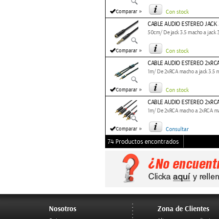
»
Comparar
Con stock
CABLE AUDIO ESTEREO JACK 
50cm/ De jack 3.5 macho a jack 
»
Comparar
Con stock
CABLE AUDIO ESTEREO 2xRC
1m/ De 2xRCA macho a jack 3.5
»
Comparar
Con stock
CABLE AUDIO ESTEREO 2xRC
1m/ De 2xRCA macho a 2xRCA m
»
Comparar
Consultar
74 Productos encontrados
Nosotros
Zona de Clientes