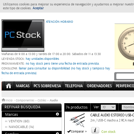
Utilizamos cookies para mejorar su experiencia de navegación y ayudarnos a mejorar nuestro
este tipo de cookies.
Aceptar
ATENCIÓN HORARIO
Mañanas de 9:00 a 13:00 y tardes de 17:00 a 20:00.
Sábados de 11 a 13:30
LEYENDA:
STOCK:
hay unidades disponibles
PROXIMAMENTE
: no hay stock pero tiene una fecha de entrada prevista.
CONSULTAR
: llamar para consultar su disponibilidad (no hay stock y tampoco hay
fecha de entrada prevista)
.
MARCAS
PC'S SOBREMESA
TELEFONIA
ORDENADORES
PERIFERIC
Audio
Inicio
>
Componentes
»
Cables
»
REFINAR BÚSQUEDA
Ver:
74 productos
Marcas
CABLE AUDIO ESTEREO USB-C
2m / USB-C macho a 2 RCA mach
VENTION (60)
NANOCABLE (14)
»
Comparar
Con stock