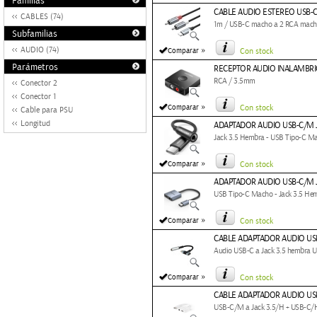
Familias
CABLE AUDIO ESTEREO USB-C
CABLES (74)
1m / USB-C macho a 2 RCA mach
Subfamilias
»
AUDIO (74)
Comparar
Con stock
Parámetros
RECEPTOR AUDIO INALAMBR
RCA / 3.5mm
Conector 2
Conector 1
»
Comparar
Con stock
Cable para PSU
Longitud
ADAPTADOR AUDIO USB-C/M J
Jack 3.5 Hembra - USB Tipo-C M
»
Comparar
Con stock
ADAPTADOR AUDIO USB-C/M J
USB Tipo-C Macho - Jack 3.5 H
»
Comparar
Con stock
CABLE ADAPTADOR AUDIO USB
Audio USB-C a Jack 3.5 hembra 
»
Comparar
Con stock
CABLE ADAPTADOR AUDIO USB
USB-C/M a Jack 3.5/H + USB-C/H