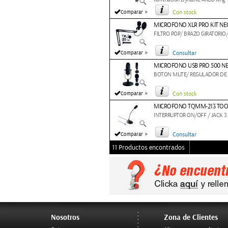
»
Comparar
Con stock
MICROFONO XLR PRO KIT N
FILTRO POP/ BRAZO GIRATORIO
»
Comparar
Consultar
MICROFONO USB PRO 500 N
BOTON MUTE/ REGULADOR DE 
»
Comparar
Con stock
MICROFONO TQMM-213 TO
INTERRUPTOR ON/OFF / JACK 
»
Comparar
Consultar
11 Productos encontrados
Nosotros
Zona de Clientes