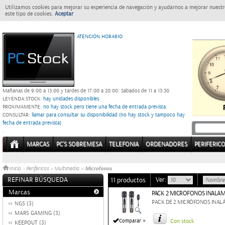
Utilizamos cookies para mejorar su experiencia de navegación y ayudarnos a mejorar nuestro
este tipo de cookies.
Aceptar
ATENCIÓN HORARIO
Mañanas de 9:00 a 13:00 y tardes de 17:00 a 20:00.
Sábados de 11 a 13:30
LEYENDA:
STOCK:
hay unidades disponibles
PROXIMAMENTE
: no hay stock pero tiene una fecha de entrada prevista.
CONSULTAR
: llamar para consultar su disponibilidad (no hay stock y tampoco hay
fecha de entrada prevista)
.
MARCAS
PC'S SOBREMESA
TELEFONIA
ORDENADORES
PERIFERIC
Microfonos
Inicio
>
Perifericos
»
Multimedia
»
REFINAR BÚSQUEDA
Ver:
11 productos
Marcas
PACK 2 MICROFONOS INALAM
PACK DE 2 MICRÓFONOS INAL
NGS (3)
MARS GAMING (3)
»
Comparar
Con stock
KEEPOUT (3)