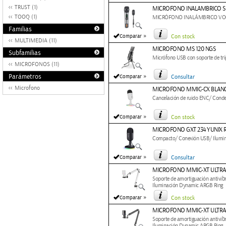
TRUST (1)
MICROFONO INALAMBRICO S
TOOQ (1)
MICRÓFONO INALÁMBRICO VOC
Familias
»
Comparar
Con stock
MULTIMEDIA (11)
MICROFONO MS 120 NGS
Subfamilias
Micrófono USB con soporte de tríp
MICROFONOS (11)
»
Parámetros
Comparar
Consultar
Microfono
MICROFONO MMIC-CX BLAN
Cancelación de ruido ENC/ Conden
»
Comparar
Con stock
MICROFONO GXT 234 YUNIX 
Compacto/ Conexión USB/ Ilumin
»
Comparar
Consultar
MICROFONO MMIC-XT ULTRA
Soporte de amortiguación antivibr
Iluminación Dynamic ARGB Ring
»
Comparar
Con stock
MICROFONO MMIC-XT ULTRA
Soporte de amortiguación antivibr
Iluminación Dynamic ARGB Ring