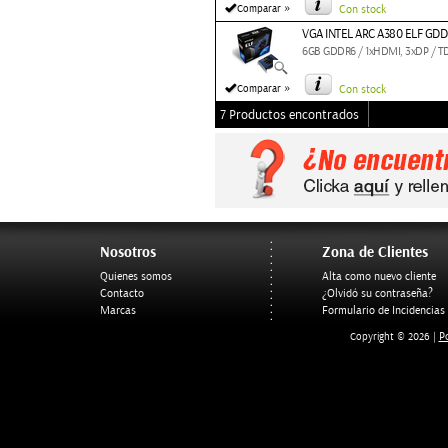
»
Comparar
Con stock
VGA INTEL ARC A380 ELF GDD
6GB GDDR6 / 1xHDMI, 3xDP / T
»
Comparar
Con stock
7 Productos encontrados
Nosotros
Zona de Clientes
Quienes somos
Alta como nuevo cliente
Contacto
¿Olvidó su contraseña?
Marcas
Formulario de Incidencias
Po
Copyright © 2026 |