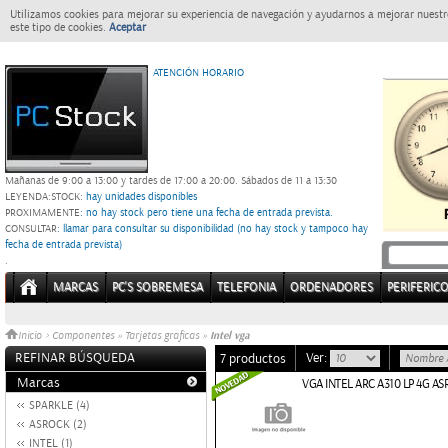
Utilizamos cookies para mejorar su experiencia de navegación y ayudarnos a mejorar nuestro
este tipo de cookies.
Aceptar
ATENCIÓN HORARIO
Mañanas de 9:00 a 13:00 y tardes de 17:00 a 20:00.
Sábados de 11 a 13:30
LEYENDA:
STOCK:
hay unidades disponibles
PROXIMAMENTE
: no hay stock pero tiene una fecha de entrada prevista.
CONSULTAR
: llamar para consultar su disponibilidad (no hay stock y tampoco hay
fecha de entrada prevista)
.
MARCAS
PC'S SOBREMESA
TELEFONIA
ORDENADORES
PERIFERIC
Intel vga
Inicio
>
Componentes
»
Tarjetas graficas
»
REFINAR BÚSQUEDA
Ver:
7 productos
Marcas
VGA INTEL ARC A310 LP 4G A
SPARKLE (4)
ASROCK (2)
INTEL (1)