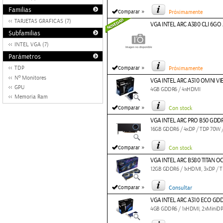
Familias
»
Comparar
Próximamente
TARJETAS GRAFICAS (7)
VGA INTEL ARC A380 CLI 6G
Subfamilias
INTEL VGA (7)
Parámetros
»
TDP
Comparar
Próximamente
Nº Monitores
VGA INTEL ARC A310 OMNI V
GPU
4GB GDDR6 / 4xHDMI
Memoria Ram
»
Comparar
Con stock
VGA INTEL ARC PRO B50 GDDR
16GB GDDR6 / 4xDP / TDP 70W / 
»
Comparar
Con stock
VGA INTEL ARC B580 TITAN O
12GB GDDR6 / 1xHDMI, 3xDP /
»
Comparar
Consultar
VGA INTEL ARC A310 ECO GDD
4GB GDDR6 / 1xHDMI, 2xMiniDP /