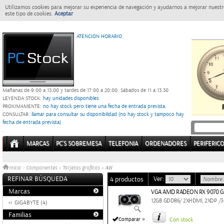
Utilizamos cookies para mejorar su experiencia de navegación y ayudarnos a mejorar nuestro
este tipo de cookies.
Aceptar
ATENCIÓN HORARIO
Mañanas de 9:00 a 13:00 y tardes de 17:00 a 20:00.
Sábados de 11 a 13:30
LEYENDA:
STOCK:
hay unidades disponibles
PROXIMAMENTE
: no hay stock pero tiene una fecha de entrada prevista.
CONSULTAR
: llamar para consultar su disponibilidad (no hay stock y tampoco hay
fecha de entrada prevista)
.
MARCAS
PC'S SOBREMESA
TELEFONIA
ORDENADORES
PERIFERIC
Ati
Inicio
>
Componentes
»
Tarjetas graficas
»
REFINAR BÚSQUEDA
Ver:
4 productos
Marcas
VGA AMD RADEON RX 9070 GR
12GB GDDR6/ 2XHDMI, 2XDP /3072
GIGABYTE (4)
Familias
»
Comparar
Con stock