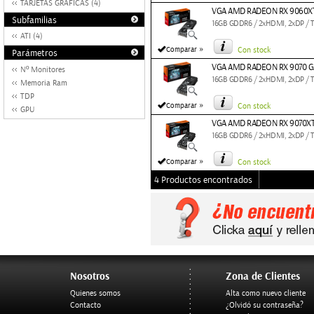
TARJETAS GRAFICAS (4)
VGA AMD RADEON RX 9060XT
Subfamilias
16GB GDDR6 / 2xHDMI, 2xDP /
ATI (4)
»
Comparar
Con stock
Parámetros
VGA AMD RADEON RX 9070 G
Nº Monitores
16GB GDDR6 / 2xHDMI, 2xDP /
Memoria Ram
TDP
»
Comparar
Con stock
GPU
VGA AMD RADEON RX 9070XT
16GB GDDR6 / 2xHDMI, 2xDP /
»
Comparar
Con stock
4 Productos encontrados
Nosotros
Zona de Clientes
Quienes somos
Alta como nuevo cliente
Contacto
¿Olvidó su contraseña?