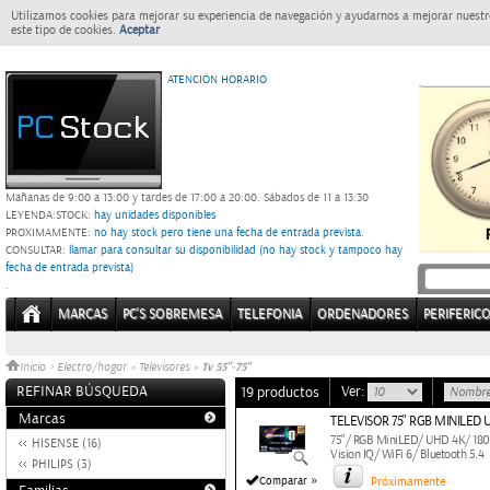
Utilizamos cookies para mejorar su experiencia de navegación y ayudarnos a mejorar nuestro
este tipo de cookies.
Aceptar
ATENCIÓN HORARIO
Mañanas de 9:00 a 13:00 y tardes de 17:00 a 20:00.
Sábados de 11 a 13:30
LEYENDA:
STOCK:
hay unidades disponibles
PROXIMAMENTE
: no hay stock pero tiene una fecha de entrada prevista.
CONSULTAR
: llamar para consultar su disponibilidad (no hay stock y tampoco hay
fecha de entrada prevista)
.
MARCAS
PC'S SOBREMESA
TELEFONIA
ORDENADORES
PERIFERIC
Tv 55"-75"
Inicio
>
Electro/hogar
»
Televisores
»
REFINAR BÚSQUEDA
Ver:
19 productos
Marcas
TELEVISOR 75" RGB MINILED
75"/ RGB MiniLED/ UHD 4K/ 180H
HISENSE (16)
Vision IQ/ WiFi 6/ Bluetooth 5.4
PHILIPS (3)
»
Comparar
Próximamente