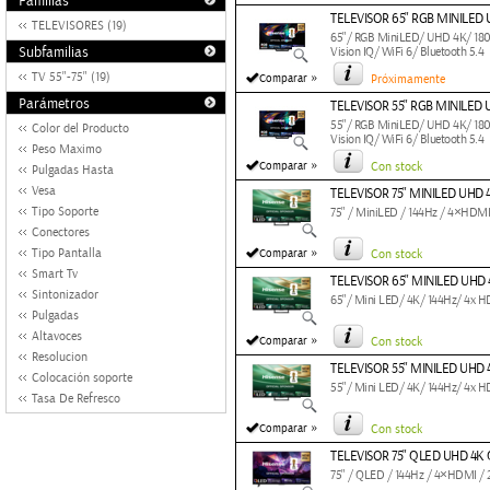
Familias
TELEVISOR 65" RGB MINILED
TELEVISORES (19)
65"/ RGB MiniLED/ UHD 4K/ 180H
Subfamilias
Vision IQ/ WiFi 6/ Bluetooth 5.4
»
TV 55"-75" (19)
Comparar
Próximamente
Parámetros
TELEVISOR 55" RGB MINILED
55"/ RGB MiniLED/ UHD 4K/ 180H
Color del Producto
Vision IQ/ WiFi 6/ Bluetooth 5.4
Peso Maximo
»
Comparar
Con stock
Pulgadas Hasta
Vesa
TELEVISOR 75" MINILED UHD
Tipo Soporte
75" / MiniLED / 144Hz / 4×HDMI2
Conectores
»
Tipo Pantalla
Comparar
Con stock
Smart Tv
TELEVISOR 65" MINILED UHD
Sintonizador
65"/ Mini LED/ 4K/ 144Hz/ 4x HD
Pulgadas
Altavoces
»
Comparar
Con stock
Resolucion
TELEVISOR 55" MINILED UHD
Colocación soporte
55"/ Mini LED/ 4K/ 144Hz/ 4x HD
Tasa De Refresco
»
Comparar
Con stock
TELEVISOR 75" QLED UHD 4K
75" / QLED / 144Hz / 4×HDMI / 