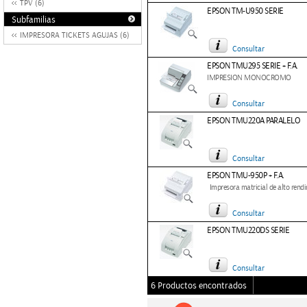
TPV (6)
EPSON TM-U950 SERIE
Subfamilias
IMPRESORA TICKETS AGUJAS (6)
Consultar
EPSON TMU295 SERIE + F.A.
IMPRESION MONOCROMO
Consultar
EPSON TMU220A PARALELO
Consultar
EPSON TMU-950P + F.A.
Impresora matricial de alto rend
Consultar
EPSON TMU220DS SERIE
Consultar
6 Productos encontrados