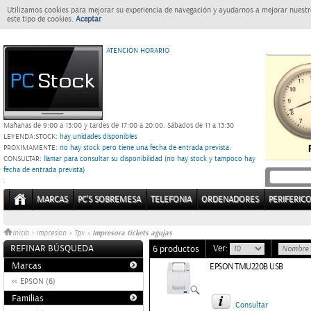
Utilizamos cookies para mejorar su experiencia de navegación y ayudarnos a mejorar nuestro
este tipo de cookies.
Aceptar
ATENCIÓN HORARIO
Mañanas de 9:00 a 13:00 y tardes de 17:00 a 20:00.
Sábados de 11 a 13:30
LEYENDA:
STOCK:
hay unidades disponibles
PROXIMAMENTE
: no hay stock pero tiene una fecha de entrada prevista.
CONSULTAR
: llamar para consultar su disponibilidad (no hay stock y tampoco hay
fecha de entrada prevista)
.
MARCAS
PC'S SOBREMESA
TELEFONIA
ORDENADORES
PERIFERIC
Impresora tickets agujas
Inicio
>
Impresion
»
Tpv
»
REFINAR BÚSQUEDA
Ver:
6 productos
Marcas
EPSON TMU220B USB
EPSON (6)
Familias
Consultar