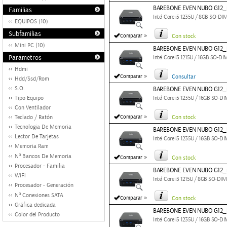
BAREBONE EVEN NUBO G12_
Familias
Intel Core i5 1235U / 8GB SO-D
EQUIPOS (10)
Subfamilias
»
Comparar
Con stock
Mini PC (10)
BAREBONE EVEN NUBO G12_i
Parámetros
Intel Core i3 1215U / 16GB SO-
Hdmi
»
Comparar
Consultar
Hdd/Ssd/Rom
S.O.
BAREBONE EVEN NUBO G12_i
Tipo Equipo
Intel Core i5 1235U / 16GB SO-
Con Ventilador
»
Teclado / Ratón
Comparar
Con stock
Tecnologia De Memoria
BAREBONE EVEN NUBO G12_i
Lector De Tarjetas
Intel Core i5 1235U / 16GB SO-
Memoria Ram
Nº Bancos De Memoria
»
Comparar
Con stock
Procesador - Familia
BAREBONE EVEN NUBO G12_
WiFi
Intel Core i3 1215U / 8GB SO-D
Procesador - Generación
Nº Conexiones SATA
»
Comparar
Con stock
Gráfica dedicada
BAREBONE EVEN NUBO G12_i
Color del Producto
Intel Core i5 1235U / 16GB SO-