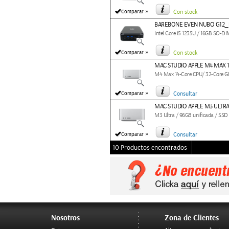
»
Comparar
Con stock
BAREBONE EVEN NUBO G12_
Intel Core i5 1235U / 16GB SO-
»
Comparar
Con stock
MAC STUDIO APPLE M4 MAX 1
M4 Max 14-Core CPU/ 32-Core 
»
Comparar
Consultar
MAC STUDIO APPLE M3 ULTRA
M3 Ultra / 96GB unificada / SSD 
»
Comparar
Consultar
10 Productos encontrados
Nosotros
Zona de Clientes