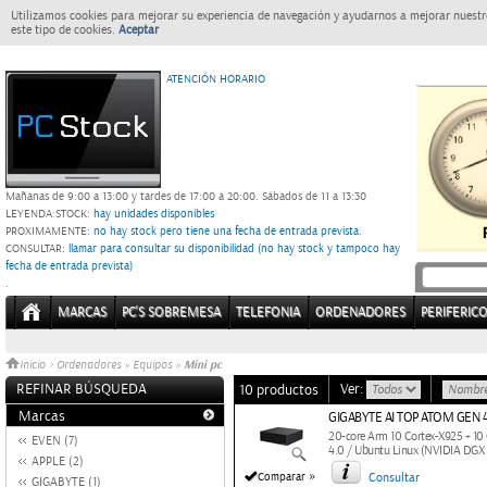
Utilizamos cookies para mejorar su experiencia de navegación y ayudarnos a mejorar nuestro
este tipo de cookies.
Aceptar
ATENCIÓN HORARIO
Mañanas de 9:00 a 13:00 y tardes de 17:00 a 20:00.
Sábados de 11 a 13:30
LEYENDA:
STOCK:
hay unidades disponibles
PROXIMAMENTE
: no hay stock pero tiene una fecha de entrada prevista.
CONSULTAR
: llamar para consultar su disponibilidad (no hay stock y tampoco hay
fecha de entrada prevista)
.
MARCAS
PC'S SOBREMESA
TELEFONIA
ORDENADORES
PERIFERIC
Mini pc
Inicio
>
Ordenadores
»
Equipos
»
REFINAR BÚSQUEDA
Ver:
10 productos
Marcas
GIGABYTE AI TOP ATOM GEN 4
20-core Arm 10 Cortex-X925 + 1
EVEN (7)
4.0 / Ubuntu Linux (NVIDIA DGX
APPLE (2)
»
Comparar
Consultar
GIGABYTE (1)