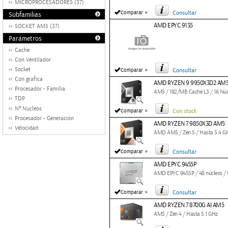
MICROPROCESADORES (37)
»
Comparar
Consultar
Subfamilias
AMD EPYC 9135
SOCKET AM5 (37)
Parámetros
Cache
Con Ventilador
»
Socket
Comparar
Consultar
Con grafica
AMD RYZEN 9 9950X3D2 AM
Procesador - Familia
AM5 / 192/MB Caché L3 / 16 Núcl
TDP
Nº Nucleos
»
Comparar
Con stock
Procesador - Generación
AMD RYZEN 7 9850X3D AM5
Velocidad
AMD AM5 / Zen 5 / Hasta 5.4 G
»
Comparar
Consultar
AMD EPYC 9455P
AMD EPYC 9455P / 48 núcleos / 9
»
Comparar
Consultar
AMD RYZEN 7 8700G AI AM5
AM5 / Zen 4 / Hasta 5.1 GHz