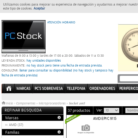
Utilizamos cookies para mejorar su experiencia de navegación y ayudarnos a mejorar nuestro
este tipo de cookies.
Aceptar
ATENCIÓN HORARIO
Mañanas de 9:00 a 13:00 y tardes de 17:00 a 20:00.
Sábados de 11 a 13:30
LEYENDA:
STOCK:
hay unidades disponibles
PROXIMAMENTE
: no hay stock pero tiene una fecha de entrada prevista.
CONSULTAR
: llamar para consultar su disponibilidad (no hay stock y tampoco hay
fecha de entrada prevista)
.
MARCAS
PC'S SOBREMESA
TELEFONIA
ORDENADORES
PERIFERIC
Socket am5
Inicio
>
Componentes
»
Microprocesadores
»
REFINAR BÚSQUEDA
Ver:
37 productos
Marcas
AMD EPYC 9115
AMD (37)
Familias