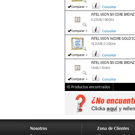
»
Comparar
Consultar
INTEL XEON SIX CORE BRONZ
8.25MB/1.90GHz
»
Comparar
Consultar
INTEL XEON 14CORE GOLD 51
19.25MB/2.20GHz
»
Comparar
Consultar
INTEL XEON SIX CORE BRONZ
11MB/1.70GHz
»
Comparar
Consultar
10 Productos encontrados
Nosotros
Zona de Clientes