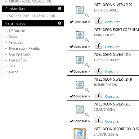
MICROPROCESADORES (10)
INTEL XEON SILVER 4210R
Subfamilias
13,75MB/2.40GHz
SOCKET INTEL LGA3647 P (10)
»
Comparar
Consultar
Parámetros
INTEL XEON EIGHT CORE SILV
Nº Nucleos
11MB/2.10GHz
Socket
Velocidad
»
Comparar
Consultar
Procesador - Familia
Con Ventilador
INTEL XEON SILVER 4210
13,75MB/2.20GHz
Con grafica
TDP
»
Comparar
Consultar
Cache
INTEL XEON SILVER 4214R
16,5MB/2.40GHz
»
Comparar
Consultar
INTEL XEON SILVER 4216
22MB/2.10GHz
»
Comparar
Consultar
INTEL XEON 18CORE GOLD 6
24.75MB/ 2.6GHz