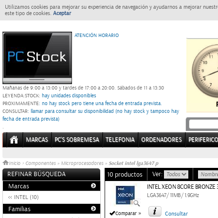
Utilizamos cookies para mejorar su experiencia de navegación y ayudarnos a mejorar nuestro
este tipo de cookies.
Aceptar
ATENCIÓN HORARIO
Mañanas de 9:00 a 13:00 y tardes de 17:00 a 20:00.
Sábados de 11 a 13:30
LEYENDA:
STOCK:
hay unidades disponibles
PROXIMAMENTE
: no hay stock pero tiene una fecha de entrada prevista.
CONSULTAR
: llamar para consultar su disponibilidad (no hay stock y tampoco hay
fecha de entrada prevista)
.
MARCAS
PC'S SOBREMESA
TELEFONIA
ORDENADORES
PERIFERIC
Socket intel lga3647 p
Inicio
>
Componentes
»
Microprocesadores
»
REFINAR BÚSQUEDA
Ver:
10 productos
Marcas
INTEL XEON 8CORE BRONZE 
LGA3647/ 11MB/ 1.9GHz
INTEL (10)
Familias
»
Comparar
Consultar