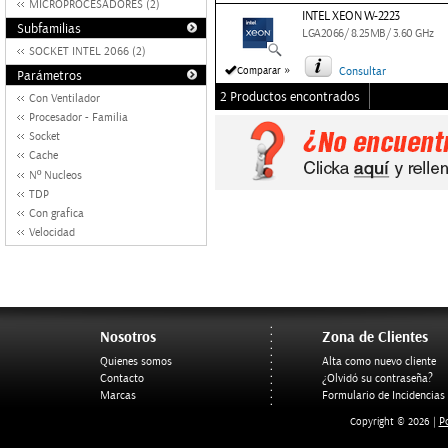
MICROPROCESADORES (2)
INTEL XEON W-2223
Subfamilias
LGA2066/ 8.25MB/ 3.60 GHz
SOCKET INTEL 2066 (2)
»
Comparar
Consultar
Parámetros
2 Productos encontrados
Con Ventilador
Procesador - Familia
Socket
Cache
Nº Nucleos
TDP
Con grafica
Velocidad
Nosotros
Zona de Clientes
Quienes somos
Alta como nuevo cliente
Contacto
¿Olvidó su contraseña?
Marcas
Formulario de Incidencias
Po
Copyright © 2026 |