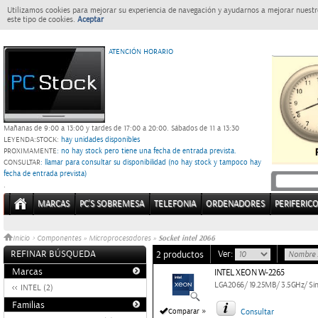
Utilizamos cookies para mejorar su experiencia de navegación y ayudarnos a mejorar nuestro
este tipo de cookies.
Aceptar
ATENCIÓN HORARIO
Mañanas de 9:00 a 13:00 y tardes de 17:00 a 20:00.
Sábados de 11 a 13:30
LEYENDA:
STOCK:
hay unidades disponibles
PROXIMAMENTE
: no hay stock pero tiene una fecha de entrada prevista.
CONSULTAR
: llamar para consultar su disponibilidad (no hay stock y tampoco hay
fecha de entrada prevista)
.
MARCAS
PC'S SOBREMESA
TELEFONIA
ORDENADORES
PERIFERIC
Socket intel 2066
Inicio
>
Componentes
»
Microprocesadores
»
REFINAR BÚSQUEDA
Ver:
2 productos
Marcas
INTEL XEON W-2265
LGA2066/ 19.25MB/ 3.5GHz/ Sin 
INTEL (2)
Familias
»
Comparar
Consultar