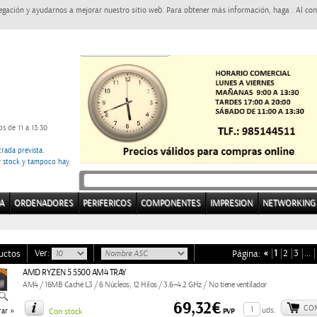
egación y ayudarnos a mejorar nuestro sitio web. Para obtener más información, haga . Al con
s de 11 a 13:30
rada prevista.
ay stock y tampoco hay
A
ORDENADORES
PERIFERICOS
COMPONENTES
IMPRESION
NETWORKING
Ver:
«
1
2
3
…
uctos
Página:
AMD RYZEN 5 5500 AM4 TRAY
AM4 / 16MB Caché L3 / 6 Núcleos, 12 Hilos / 3.6–4.2 GHz / No tiene ventilador
69,32€
CO
»
uds.
PVP
ar
Con stock