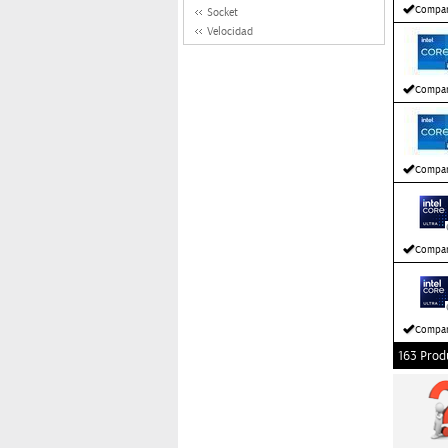
Compar
Socket
Velocidad
Compar
Compar
Compar
Compar
163 Prod