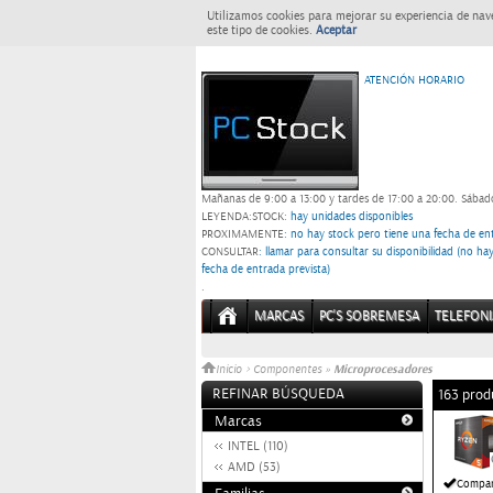
Utilizamos cookies para mejorar su experiencia de nav
este tipo de cookies.
Aceptar
ATENCIÓN HORARIO
Mañanas de 9:00 a 13:00 y tardes de 17:00 a 20:00.
Sábado
LEYENDA:
STOCK:
hay unidades disponibles
PROXIMAMENTE
: no hay stock pero tiene una fecha de ent
CONSULTAR
: llamar para consultar su disponibilidad (no h
fecha de entrada prevista)
.
MARCAS
PC'S SOBREMESA
TELEFONI
Microprocesadores
Inicio
>
Componentes
»
REFINAR BÚSQUEDA
163 prod
Marcas
INTEL (110)
AMD (53)
Compar