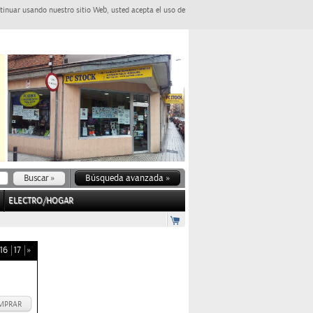
tinuar usando nuestro sitio Web, usted acepta el uso de
Búsqueda avanzada »
ELECTRO/HOGAR
16
17
»
MPRAR