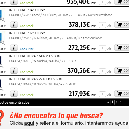
955,40€
CO
»
uds.
PVP
ar
Con stock
INTEL CORE i7 14700 TRAY
LGA1700 / 33MB Caché / 20 Núcleos, 28 Hilos / 2.1–5.4GHz / No tiene ventilador
378,13€
CO
»
uds.
PVP
ar
Con stock
INTEL CORE i7 12700 TRAY
LGA1700 / 25MB / 12 Núcleos, 20 Hilos / 2.1–4.9GHz/ No tiene ventilador
272,25€
CO
»
uds.
PVP
ar
Consultar
INTEL CORE ULTRA 7 270K PLUS BOX
LGA1851 / 36MB / 24 Núcleos, 24 Hilos / 3.7–5.5GHz
370,56€
CO
»
uds.
PVP
ar
Con stock
INTEL CORE ULTRA 5 250KF PLUS BOX
LGA1851 / 30MB / 18 Núcleos, 18 Hilos / 4.2–5.3GHz
217,93€
CO
»
uds.
PVP
ar
Con stock
«
1
2
3
…
uctos encontrados