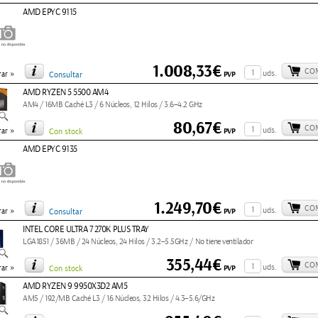
AMD EPYC 9115
1.008,33€
CO
»
uds.
PVP
ar
Consultar
AMD RYZEN 5 5500 AM4
AM4 / 16MB Caché L3 / 6 Núcleos, 12 Hilos / 3.6–4.2 GHz
80,67€
CO
»
uds.
PVP
ar
Con stock
AMD EPYC 9135
1.249,70€
CO
»
uds.
PVP
ar
Consultar
INTEL CORE ULTRA 7 270K PLUS TRAY
LGA1851 / 36MB / 24 Núcleos, 24 Hilos / 3.2–5.5GHz / No tiene ventilador
355,44€
CO
»
uds.
PVP
ar
Con stock
AMD RYZEN 9 9950X3D2 AM5
AM5 / 192/MB Caché L3 / 16 Núcleos, 32 Hilos / 4.3–5.6/GHz