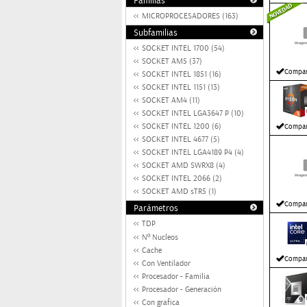
Familias
MICROPROCESADORES (163)
Subfamilias
SOCKET INTEL 1700 (54)
SOCKET AM5 (37)
Compar
SOCKET INTEL 1851 (16)
SOCKET INTEL 1151 (13)
SOCKET AM4 (11)
SOCKET INTEL LGA3647 P (10)
SOCKET INTEL 1200 (6)
Compar
SOCKET INTEL 4677 (5)
SOCKET INTEL LGA4189 P4 (4)
SOCKET AMD SWRX8 (4)
SOCKET INTEL 2066 (2)
SOCKET AMD sTR5 (1)
Compar
Parámetros
TDP
Nº Nucleos
Cache
Compar
Con Ventilador
Procesador - Familia
Procesador - Generación
Con grafica