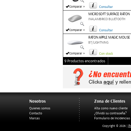
»
Comparar
Consultar
MICROSOFT SURFACE RATON
INALAMBRICO BLUETOOTH
»
Comparar
Consultar
RATON APPLE MAGIC MOUSE
BT/LIGHTNING
»
Comparar
Con stock
9 Productos encontrados
Nosotros
Zona de Clientes
Quienes somos
Alta como nuevo cliente
Contacto
¿Olvidó su contraseña?
Marcas
Formulario de Incidencias
Po
Copyright © 2026 |