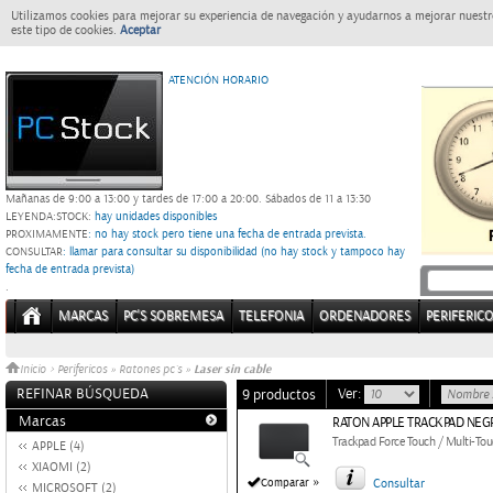
Utilizamos cookies para mejorar su experiencia de navegación y ayudarnos a mejorar nuestro
este tipo de cookies.
Aceptar
ATENCIÓN HORARIO
Mañanas de 9:00 a 13:00 y tardes de 17:00 a 20:00.
Sábados de 11 a 13:30
LEYENDA:
STOCK:
hay unidades disponibles
PROXIMAMENTE
: no hay stock pero tiene una fecha de entrada prevista.
CONSULTAR
: llamar para consultar su disponibilidad (no hay stock y tampoco hay
fecha de entrada prevista)
.
MARCAS
PC'S SOBREMESA
TELEFONIA
ORDENADORES
PERIFERIC
Laser sin cable
Inicio
>
Perifericos
»
Ratones pc´s
»
REFINAR BÚSQUEDA
Ver:
9 productos
Marcas
RATON APPLE TRACKPAD NEG
Trackpad Force Touch / Multi-To
APPLE (4)
XIAOMI (2)
»
Comparar
Consultar
MICROSOFT (2)