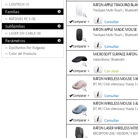
LOGITECH (1)
RATON APPLE TRACKPAD BLA
Trackpad Multi-Touch / Bluetoot
Familias
RATONES PC´S (9)
»
Comparar
Consultar
Subfamilias
RATON APPLE MAGIC MOUSE
LASER SIN CABLE (9)
Trackpad Multi-Touch / Bluetoot
Parámetros
»
Comparar
Consultar
Dpi(Puntos Por Pulgada)
Color del Producto
MICROSOFT SURFACE RATON
Inalámbrico/ Bluetooth
»
Comparar
Con stock
RATON WIRELESS MOUSE 3 R
BT, RF/ Click silencioso/ Hasta 3
»
Comparar
Consultar
RATON WIRELESS MOUSE 3 A
BT, RF/ Click silencioso/ Hasta 3
»
Comparar
Consultar
RATON LASER WIRELESS M70
RECEPTOR USB/ 1000DPI/ 5 B