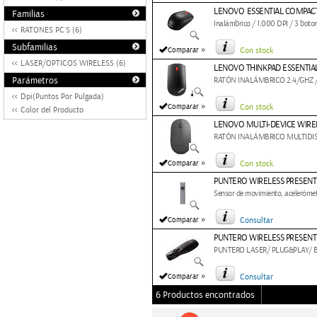
LENOVO ESSENTIAL COMPAC
Familias
Inalámbrico / 1.000 DPI / 3 boto
RATONES PC´S (6)
Subfamilias
»
Comparar
Con stock
LASER/OPTICOS WIRELESS (6)
LENOVO THINKPAD ESSENTIA
Parámetros
RATÓN INALÁMBRICO 2.4/GHZ /
Dpi(Puntos Por Pulgada)
»
Comparar
Con stock
Color del Producto
LENOVO MULTI-DEVICE WIREL
RATÓN INALÁMBRICO MULTIDISP
»
Comparar
Con stock
PUNTERO WIRELESS PRESENT
Sensor de movimiento, acelerómetr
»
Comparar
Consultar
PUNTERO WIRELESS PRESENT
PUNTERO LASER/ PLUG&PLAY/
»
Comparar
Consultar
6 Productos encontrados