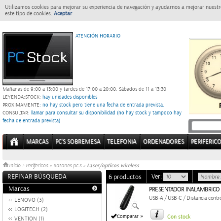
Utilizamos cookies para mejorar su experiencia de navegación y ayudarnos a mejorar nuestro
este tipo de cookies.
Aceptar
ATENCIÓN HORARIO
Mañanas de 9:00 a 13:00 y tardes de 17:00 a 20:00.
Sábados de 11 a 13:30
LEYENDA:
STOCK:
hay unidades disponibles
PROXIMAMENTE
: no hay stock pero tiene una fecha de entrada prevista.
CONSULTAR
: llamar para consultar su disponibilidad (no hay stock y tampoco hay
fecha de entrada prevista)
.
MARCAS
PC'S SOBREMESA
TELEFONIA
ORDENADORES
PERIFERIC
Laser/opticos wireless
Inicio
>
Perifericos
»
Ratones pc´s
»
REFINAR BÚSQUEDA
Ver:
6 productos
Marcas
PRESENTADOR INALAMBRICO
USB-A / USB-C / Distancia contro
LENOVO (3)
LOGITECH (2)
»
Comparar
Con stock
VENTION (1)