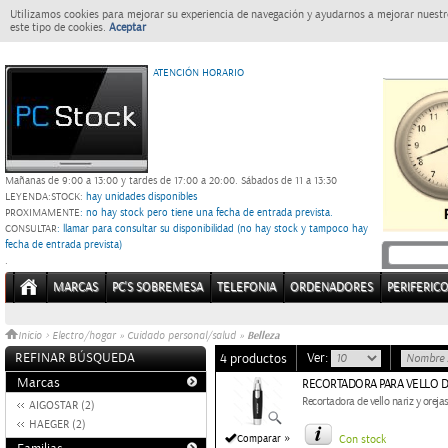
Utilizamos cookies para mejorar su experiencia de navegación y ayudarnos a mejorar nuestro
este tipo de cookies.
Aceptar
ATENCIÓN HORARIO
Mañanas de 9:00 a 13:00 y tardes de 17:00 a 20:00.
Sábados de 11 a 13:30
LEYENDA:
STOCK:
hay unidades disponibles
PROXIMAMENTE
: no hay stock pero tiene una fecha de entrada prevista.
CONSULTAR
: llamar para consultar su disponibilidad (no hay stock y tampoco hay
fecha de entrada prevista)
.
MARCAS
PC'S SOBREMESA
TELEFONIA
ORDENADORES
PERIFERIC
Belleza
Inicio
>
Electro/hogar
»
Cuidado personal/salud
»
REFINAR BÚSQUEDA
Ver:
4 productos
Marcas
RECORTADORA PARA VELLO D
Recortadora de vello nariz y oreja
AIGOSTAR (2)
HAEGER (2)
»
Comparar
Con stock