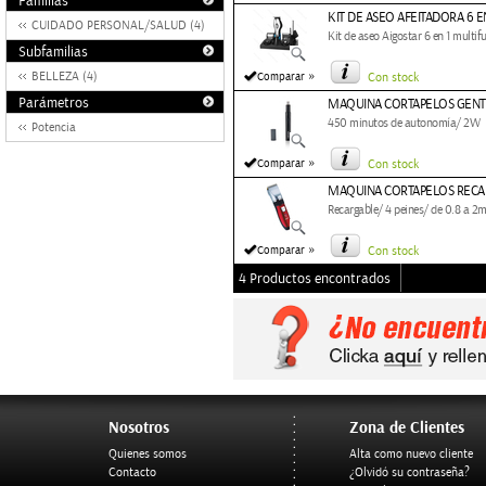
Familias
KIT DE ASEO AFEITADORA 6 
CUIDADO PERSONAL/SALUD (4)
Kit de aseo Aigostar 6 en 1 multif
Subfamilias
»
BELLEZA (4)
Comparar
Con stock
Parámetros
MAQUINA CORTAPELOS GENT
450 minutos de autonomía/ 2W
Potencia
»
Comparar
Con stock
MAQUINA CORTAPELOS RECA
Recargable/ 4 peines/ de 0.8 a 2
»
Comparar
Con stock
4 Productos encontrados
Nosotros
Zona de Clientes
Quienes somos
Alta como nuevo cliente
Contacto
¿Olvidó su contraseña?