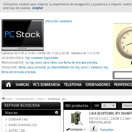
Utilizamos cookies para mejorar su experiencia de navegación y ayudarnos a mejorar nuestro
este tipo de cookies.
Aceptar
ATENCIÓN HORARIO
Mañanas de 9:00 a 13:00 y tardes de 17:00 a 20:00.
Sábados de 11 a 13:30
LEYENDA:
STOCK:
hay unidades disponibles
PROXIMAMENTE
: no hay stock pero tiene una fecha de entrada prevista.
CONSULTAR
: llamar para consultar su disponibilidad (no hay stock y tampoco hay
fecha de entrada prevista)
.
MARCAS
PC'S SOBREMESA
TELEFONIA
ORDENADORES
PERIFERIC
Semitorre atx
Inicio
>
Componentes
»
Cajas
»
REFINAR BÚSQUEDA
Ver:
180 productos
Marcas
CAJA SEMITORRE ATX WHART
INT:1x3.5,2x2.5 / 2xUSB 3.2 Gen
CORSAIR (48)
PREINSTALADOS
MARS GAMING (43)
»
Comparar
Consultar
ANTEC (28)