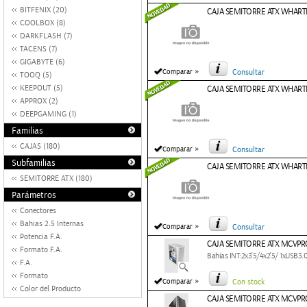
BITFENIX (20)
CAJA SEMITORRE ATX WHAR
COOLBOX (8)
DARKFLASH (7)
TACENS (7)
GIGABYTE (6)
»
Comparar
Consultar
TOOQ (5)
KEEPOUT (5)
CAJA SEMITORRE ATX WHART
APPROX (2)
DEEPGAMING (1)
Familias
CAJAS (180)
»
Comparar
Consultar
Subfamilias
CAJA SEMITORRE ATX WHAR
SEMITORRE ATX (180)
Parámetros
Conectores
Bahias 2.5 Internas
»
Comparar
Consultar
Potencia F.A.
CAJA SEMITORRE ATX MCVP
Formato F.A.
Bahías INT:2x3'5/4x2'5/ 1xUSB
F.A.
Formato
»
Comparar
Con stock
Color del Producto
CAJA SEMITORRE ATX MCVP