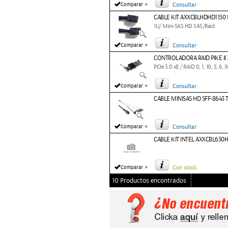
»
Comparar
Consultar
CABLE KIT AXXCBLHDHD1150 
1U/ Mini-SAS HD SAS/Raid
»
Comparar
Consultar
CONTROLADORA RAID PIKE II 
PCIe 3.0 x8 / RAID 0, 1, 10, 5, 6, 
»
Comparar
Consultar
CABLE MINISAS HD SFF-8643 
»
Comparar
Consultar
CABLE KIT INTEL AXXCBL650
»
Comparar
Con stock
10 Productos encontrados