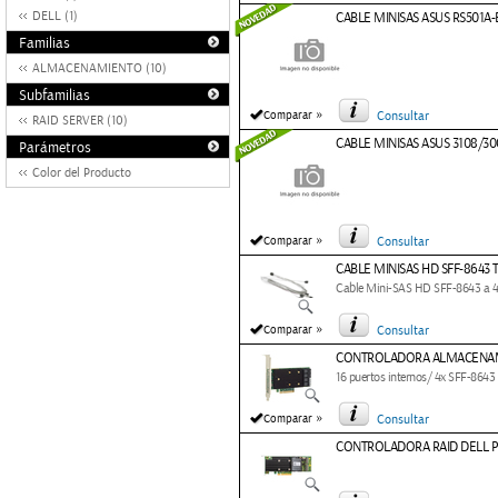
DELL (1)
CABLE MINISAS ASUS RS501A-
Familias
ALMACENAMIENTO (10)
Subfamilias
»
Comparar
Consultar
RAID SERVER (10)
CABLE MINISAS ASUS 3108/300
Parámetros
Color del Producto
»
Comparar
Consultar
CABLE MINISAS HD SFF-8643 
Cable Mini-SAS HD SFF-8643 a 4
»
Comparar
Consultar
CONTROLADORA ALMACENAMI
16 puertos internos/ 4x SFF-8643
»
Comparar
Consultar
CONTROLADORA RAID DELL P