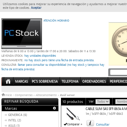
Utilizamos cookies para mejorar su experiencia de navegación y ayudarnos a mejorar nuestro
este tipo de cookies.
Aceptar
ATENCIÓN HORARIO
Mañanas de 9:00 a 13:00 y tardes de 17:00 a 20:00.
Sábados de 11 a 13:30
LEYENDA:
STOCK:
hay unidades disponibles
PROXIMAMENTE
: no hay stock pero tiene una fecha de entrada prevista.
CONSULTAR
: llamar para consultar su disponibilidad (no hay stock y tampoco hay
fecha de entrada prevista)
.
MARCAS
PC'S SOBREMESA
TELEFONIA
ORDENADORES
PERIFERIC
Raid server
Inicio
>
Componentes
»
Almacenamiento
»
REFINAR BÚSQUEDA
Ver:
10 productos
Marcas
CABLE SLIM SAS SFF-8654 A M
1m / 1xSFF-8654 / 1xSFF-8643
GENERICA (6)
INTEL (2)
»
Comparar
Consultar
ASUS (1)